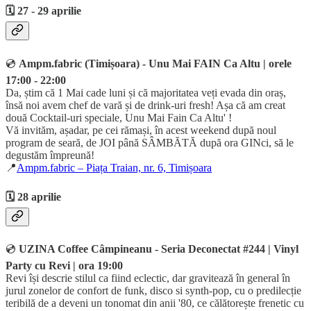
🗓️ 27 - 29 aprilie
💿
Ampm.fabric (Timișoara) - Unu Mai FAIN Ca Altu | orele
17:00 - 22:00
Da, știm că 1 Mai cade luni și că majoritatea veți evada din oraș,
însă noi avem chef de vară și de drink-uri fresh! Așa că am creat
două Cocktail-uri speciale, Unu Mai Fain Ca Altu' !
Vă invităm, așadar, pe cei rămași, în acest weekend după noul
program de seară, de JOI până SÂMBĂTĂ după ora GINci, să le
degustăm împreună!
📍
Ampm.fabric – Piața Traian, nr. 6, Timișoara
🗓️ 28 aprilie
💿
UZINA Coffee Câmpineanu - Seria Deconectat #244 | Vinyl
Party cu Revi | ora 19:00
Revi își descrie stilul ca fiind eclectic, dar gravitează în general în
jurul zonelor de confort de funk, disco si synth-pop, cu o predilecție
teribilă de a deveni un tonomat din anii '80, ce călătorește frenetic cu