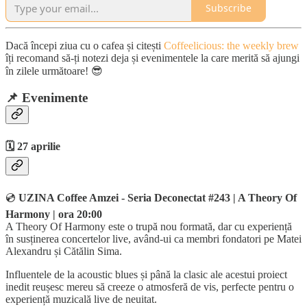
Subscribe
Dacă începi ziua cu o cafea și citești
Coffeelicious: the weekly brew
îți recomand să-ți notezi deja și evenimentele la care merită să ajungi
în zilele următoare! 😎
📌
Evenimente
🗓️ 27 aprilie
💿
UZINA Coffee Amzei - Seria Deconectat #243 | A Theory Of
Harmony | ora 20:00
A Theory Of Harmony este o trupă nou formată, dar cu experiență
în susținerea concertelor live, având-ui ca membri fondatori pe Matei
Alexandru și Cătălin Sima.
Influentele de la acoustic blues și până la clasic ale acestui proiect
inedit reușesc mereu să creeze o atmosferă de vis, perfecte pentru o
experiență muzicală live de neuitat.