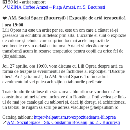
💵 50 lei - artist support
📍
UZINA Coffee Amzei – Piața Amzei, nr. 5, București
❤️
AM. Social Space
(București) | Expoziție de artă terapeutică
| ora 19:00
Lili Oprea nu este un artist per se, este un om care a căutat să-și
găsească un echilibru sufletesc prin artă. Lucrările ei sunt o explozie
de culoare și tehnici care surprind tocmai acele implozii de
sentimente ce vin o dată cu trauma. Arta ei vindecătoare se
transformă acum în resurse terapeutice pentru copiii cu orice fel de
(diz)abilitate.
Joi, 27 aprilie, ora 19:00, vom discuta cu Lili Oprea despre artă ca
formă de terapie la evenimentul de închidere al expoziției ”Discuție
liberă: Artă și traumă”, la AM. Social Space. Tot în cadrul
evenimentului vei putea achiziționa tablourile preferate.
Toate fondurile strânse din vânzarea tablourilor se vor duce către
construirea primei tabere incluzive din România. Poți vedea pe link-
ul de mai jos catalogul cu tablouri și, dacă îți dorești să achiziționezi
un tablou, te rugăm să scrii pe adresa vlad.lupes@helpautism.ro
Catalog tablouri:
https://helpautism.ro/expozitiedearta-lilioprea
📍
AM. Social Space
-
Str. Constantin Bosianu, nr. 21, București