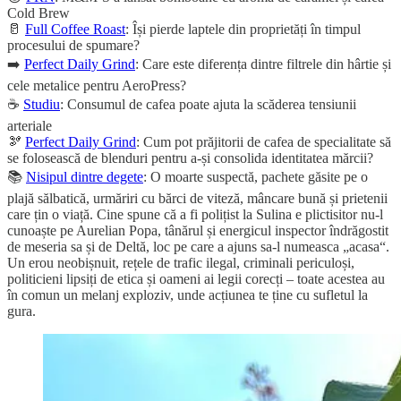
Cold Brew
🥛
Full Coffee Roast
: Își pierde laptele din proprietăți în timpul
procesului de spumare?
➡️
Perfect Daily Grind
: Care este diferența dintre filtrele din hârtie și
cele metalice pentru AeroPress?
☕
Studiu
: Consumul de cafea poate ajuta la scăderea tensiunii
arteriale
🫘
Perfect Daily Grind
: Cum pot prăjitorii de cafea de specialitate să
se folosească de blenduri pentru a-și consolida identitatea mărcii?
📚
Nisipul dintre degete
: O moarte suspectă, pachete găsite pe o
plajă sălbatică, urmăriri cu bărci de viteză, mâncare bună și prietenii
care țin o viață. Cine spune că a fi polițist la Sulina e plictisitor nu-l
cunoaște pe Aurelian Popa, tânărul și energicul inspector îndrăgostit
de meseria sa și de Deltă, loc pe care a ajuns sa-l numeasca „acasa“.
Un erou neobișnuit, rețele de trafic ilegal, criminali periculoși,
politicieni lipsiți de etica și oameni ai legii corecți – toate acestea au
în comun un melanj exploziv, unde acțiunea te ține cu sufletul la
gura.