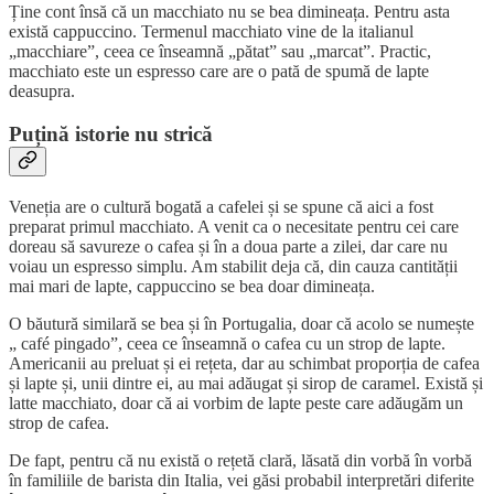
Ține cont însă că un macchiato nu se bea dimineața. Pentru asta
există cappuccino. Termenul macchiato vine de la italianul
„macchiare”, ceea ce înseamnă „pătat” sau „marcat”. Practic,
macchiato este un espresso care are o pată de spumă de lapte
deasupra.
Puțină istorie nu strică
Veneția are o cultură bogată a cafelei și se spune că aici a fost
preparat primul macchiato. A venit ca o necesitate pentru cei care
doreau să savureze o cafea și în a doua parte a zilei, dar care nu
voiau un espresso simplu. Am stabilit deja că, din cauza cantității
mai mari de lapte, cappuccino se bea doar dimineața.
O băutură similară se bea și în Portugalia, doar că acolo se numește
„ café pingado”, ceea ce înseamnă o cafea cu un strop de lapte.
Americanii au preluat și ei rețeta, dar au schimbat proporția de cafea
și lapte și, unii dintre ei, au mai adăugat și sirop de caramel. Există și
latte macchiato, doar că ai vorbim de lapte peste care adăugăm un
strop de cafea.
De fapt, pentru că nu există o rețetă clară, lăsată din vorbă în vorbă
în familiile de barista din Italia, vei găsi probabil interpretări diferite