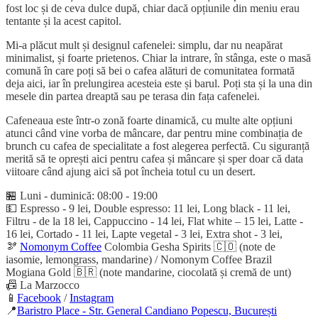
fost loc și de ceva dulce după, chiar dacă opțiunile din meniu erau
tentante și la acest capitol.
Mi-a plăcut mult și designul cafenelei: simplu, dar nu neapărat
minimalist, și foarte prietenos. Chiar la intrare, în stânga, este o masă
comună în care poți să bei o cafea alături de comunitatea formată
deja aici, iar în prelungirea acesteia este și barul. Poți sta și la una din
mesele din partea dreaptă sau pe terasa din fața cafenelei.
Cafeneaua este într-o zonă foarte dinamică, cu multe alte opțiuni
atunci când vine vorba de mâncare, dar pentru mine combinația de
brunch cu cafea de specialitate a fost alegerea perfectă. Cu siguranță
merită să te oprești aici pentru cafea și mâncare și sper doar că data
viitoare când ajung aici să pot încheia totul cu un desert.
🏪 Luni - duminică: 08:00 - 19:00
💵 Espresso - 9 lei, Double espresso: 11 lei, Long black - 11 lei,
Filtru - de la 18 lei, Cappuccino - 14 lei, Flat white – 15 lei, Latte -
16 lei, Cortado - 11 lei, Lapte vegetal - 3 lei, Extra shot - 3 lei,
🫘
Nomonym Coffee
Colombia Gesha Spirits 🇨🇴 (note de
iasomie, lemongrass, mandarine) / Nomonym Coffee Brazil
Mogiana Gold 🇧🇷 (note mandarine, ciocolată și cremă de unt)
📠 La Marzocco
📱
Facebook
/
Instagram
📍
Baristro Place - Str. General Candiano Popescu, București