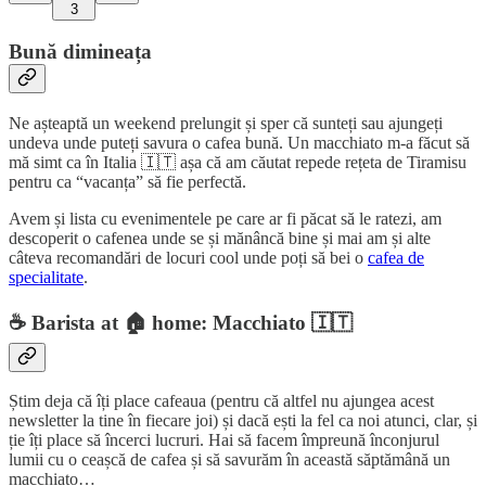
3
Bună dimineața
Ne așteaptă un weekend prelungit și sper că sunteți sau ajungeți
undeva unde puteți savura o cafea bună. Un macchiato m-a făcut să
mă simt ca în Italia 🇮🇹 așa că am căutat repede rețeta de Tiramisu
pentru ca “vacanța” să fie perfectă.
Avem și lista cu evenimentele pe care ar fi păcat să le ratezi, am
descoperit o cafenea unde se și mănâncă bine și mai am și alte
câteva recomandări de locuri cool unde poți să bei o
cafea de
specialitate
.
☕
Barista at 🏠 home: Macchiato 🇮🇹
Știm deja că îți place cafeaua (pentru că altfel nu ajungea acest
newsletter la tine în fiecare joi) și dacă ești la fel ca noi atunci, clar, și
ție îți place să încerci lucruri. Hai să facem împreună înconjurul
lumii cu o ceașcă de cafea și să savurăm în această săptămână un
macchiato…