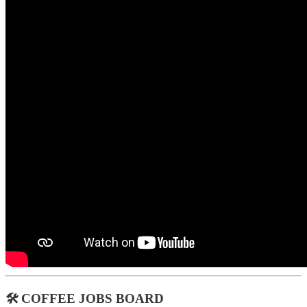
🛠️ COFFEE JOBS BOARD