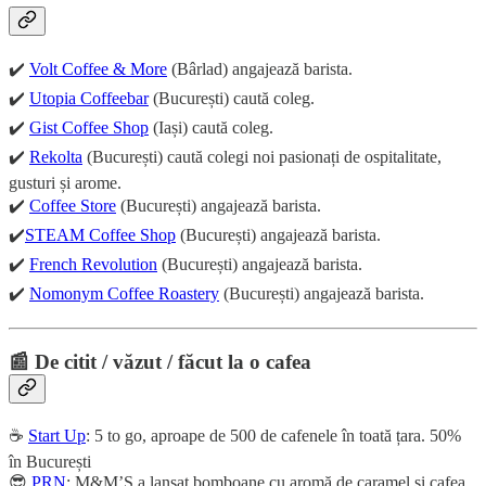
✔️
Volt Coffee & More
(Bârlad) angajează barista.
✔️
Utopia Coffeebar
(București) caută coleg.
✔️
Gist Coffee Shop
(Iași) caută coleg.
✔️
Rekolta
(București) caută colegi noi pasionați de ospitalitate,
gusturi și arome.
✔️
Coffee Store
(București) angajează barista.
✔️
STEAM Coffee Shop
(București) angajează barista.
✔️
French Revolution
(București) angajează barista.
✔️
Nomonym Coffee Roastery
(București) angajează barista.
📰 De citit / văzut / făcut la o cafea
☕
Start Up
: 5 to go, aproape de 500 de cafenele în toată țara. 50%
în București
😎
PRN
: M&M’S a lansat bomboane cu aromă de caramel și cafea