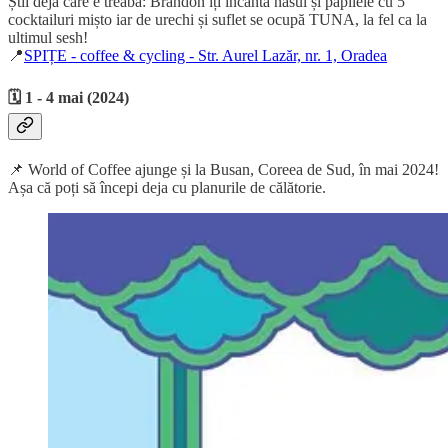
Știi deja care e treaba: Brandon îți încântă nasul și papilele cu 5
cocktailuri mișto iar de urechi și suflet se ocupă TUNA, la fel ca la
ultimul sesh!
📍
SPIȚE - coffee & cycling - Str. Aurel Lazăr, nr. 1, Oradea
🗓️ 1 - 4 mai (2024)
📌 World of Coffee ajunge și la Busan, Coreea de Sud, în mai 2024!
Așa că poți să începi deja cu planurile de călătorie.