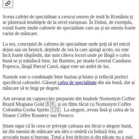
Scena cafelei de specialitate a crescut enorm de mult în România și
se păstrează tendințele de la nivel european. În Dubai, de exemplu,
există foarte multe cafenele de specialitate care au și un meniu foarte
variat de mâncare.
La noi, conceptul de cafenea de specialitate unde poți să iei micul
dejun sau un brunch, depinde de ora la care ajungi acolo, nu este
încă foarte răspândit, dar sunt câteva locuri unde pe lângă o cafea
bună se și mănâncă bine. Iar Baristro, pe strada General Candiano
Popescu, lângă Parcul Carol, sigur este un astfel de loc.
Numele este o combinație între barista și bistro și reflectă perfect
specificul cafenelei. Găsești
cafea de specialitate
din aia bună, dar și
mâncare să te lingi pe degete.
Am savurat un cappuccino preparate din boabele Nomonym Coffee
Brazil Mogiana Gold 🇧🇷, și un filtru făcut cu Nomonym Coffee
Colombia Gesha Spirits 🇨🇴. La alegere, aveau însă și cafea de la
Sloane Coffee Roastery sau Pressco.
Știam sigur că în ceea ce privește cafeaua am făcut o alegere bună,
iar din meniul de mâncare am ales o omletă cu brânză feta, un
avocado toast și burrata. Totul a fost delicios și din păcate nu a mai