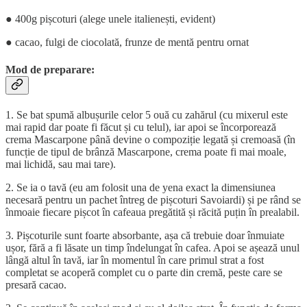
● 400g pișcoturi (alege unele italienești, evident)
● cacao, fulgi de ciocolată, frunze de mentă pentru ornat
Mod de preparare:
1. Se bat spumă albușurile celor 5 ouă cu zahărul (cu mixerul este
mai rapid dar poate fi făcut și cu telul), iar apoi se încorporează
crema Mascarpone până devine o compoziție legată și cremoasă (în
funcție de tipul de brânză Mascarpone, crema poate fi mai moale,
mai lichidă, sau mai tare).
2. Se ia o tavă (eu am folosit una de yena exact la dimensiunea
necesară pentru un pachet întreg de pișcoturi Savoiardi) și pe rând se
înmoaie fiecare pișcot în cafeaua pregătită și răcită puțin în prealabil.
3. Pișcoturile sunt foarte absorbante, așa că trebuie doar înmuiate
ușor, fără a fi lăsate un timp îndelungat în cafea. Apoi se așează unul
lângă altul în tavă, iar în momentul în care primul strat a fost
completat se acoperă complet cu o parte din cremă, peste care se
presară cacao.