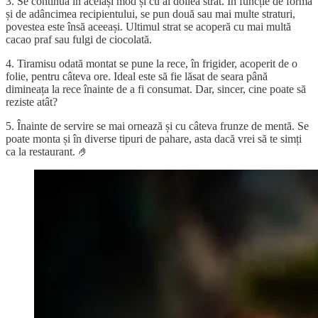
3. Se continuă în același mod și cu al doilea strat. În funcție de forma
și de adâncimea recipientului, se pun două sau mai multe straturi,
povestea este însă aceeași. Ultimul strat se acoperă cu mai multă
cacao praf sau fulgi de ciocolată.
4. Tiramisu odată montat se pune la rece, în frigider, acoperit de o
folie, pentru câteva ore. Ideal este să fie lăsat de seara până
dimineața la rece înainte de a fi consumat. Dar, sincer, cine poate să
reziste atât?
5. Înainte de servire se mai ornează și cu câteva frunze de mentă. Se
poate monta și în diverse tipuri de pahare, asta dacă vrei să te simți
ca la restaurant. 🤌