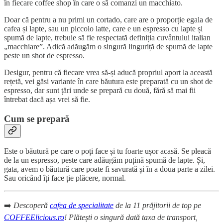
în fiecare coffee shop în care o să comanzi un macchiato.
Doar că pentru a nu primi un cortado, care are o proporție egala de
cafea și lapte, sau un piccolo latte, care e un espresso cu lapte și
spumă de lapte, trebuie să fie respectată definiția cuvântului italian
„macchiare”. Adică adăugăm o singură linguriță de spumă de lapte
peste un shot de espresso.
Desigur, pentru că fiecare vrea să-și aducă propriul aport la această
rețetă, vei găsi variante în care băutura este preparată cu un shot de
espresso, dar sunt țări unde se prepară cu două, fără să mai fii
întrebat dacă așa vrei să fie.
Cum se prepară
Este o băutură pe care o poți face și tu foarte ușor acasă. Se pleacă
de la un espresso, peste care adăugăm puțină spumă de lapte. Și,
gata, avem o băutură care poate fi savurată și în a doua parte a zilei.
Sau oricând îți face ție plăcere, normal.
➡️
Descoperă
cafea de specialitate
de la 11 prăjitorii de top pe
COFFEElicious.ro
! Plătești o singură dată taxa de transport,