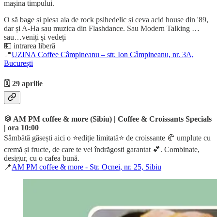
mașina timpului.
O să bage și piesa aia de rock psihedelic și ceva acid house din '89,
dar și A-Ha sau muzica din Flashdance. Sau Modern Talking …
sau…veniți și vedeți
💵 intrarea liberă
📍
UZINA Coffee Câmpineanu – str. Ion Câmpineanu, nr. 3A,
București
🗓️ 29 aprilie
🍪 AM PM coffee & more (Sibiu) | Coffee & Croissants Specials
| ora 10:00
Sâmbătă găsești aici o ⭐ediție limitată⭐ de croissante 🥐 umplute cu
cremă și fructe, de care te vei îndrăgosti garantat 💕. Combinate,
desigur, cu o cafea bună.
📍
AM PM coffee & more - Str. Ocnei, nr. 25, Sibiu