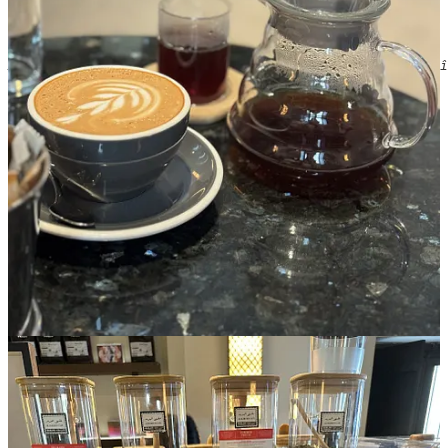
Text within this block will maintain its original spacing when
published
Ai o cafenea și organizezi diverse evenimente la tine î
SAVE THE DATE 2026
🗓️ 18 - 20 ianuarie
📌 Dacă vrei să ajungi la primul eveniment
World of Coffee din
2026
, atunci trebuie să-ți programezi deja
vacanța în Dubai
🇦🇪
pentru că World of Coffee Dubai se va desfășura între 18 și 20
februarie. Iar aici poți să citești
cum a fost la ediția de anul din 2025
.
📍
Za’abeel Halls 1 ,4 ,5 & 6 , Dubai World Trade Centre
🗓️ 14 - 15 februarie
Coffee Fest Madrid se va desfășura în perioada 14 - 16 februarie.