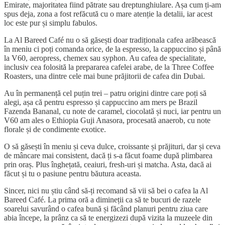
Emirate, majoritatea fiind pătrate sau dreptunghiulare. Așa cum ți-am
spus deja, zona a fost refăcută cu o mare atenție la detalii, iar acest
loc este pur și simplu fabulos.
La Al Bareed Café nu o să găsești doar tradiționala cafea arăbească
în meniu ci poți comanda orice, de la espresso, la cappuccino și până
la V60, aeropress, chemex sau syphon. Au cafea de specialitate,
inclusiv cea folosită la prepararea cafelei arabe, de la Three Coffee
Roasters, una dintre cele mai bune prăjitorii de cafea din Dubai.
Au în permanență cel puțin trei – patru origini dintre care poți să
alegi, așa că pentru espresso și cappuccino am mers pe Brazil
Fazenda Bananal, cu note de caramel, ciocolată și nuci, iar pentru un
V60 am ales o Ethiopia Guji Anasora, procesată anaerob, cu note
florale și de condimente exotice.
O să găsești în meniu și ceva dulce, croissante și prăjituri, dar și ceva
de mâncare mai consistent, dacă ți s-a făcut foame după plimbarea
prin oraș. Plus înghețată, ceaiuri, fresh-uri și matcha. Asta, dacă ai
făcut și tu o pasiune pentru băutura aceasta.
Sincer, nici nu știu când să-ți recomand să vii să bei o cafea la Al
Bareed Café. La prima oră a dimineții ca să te bucuri de razele
soarelui savurând o cafea bună și făcând planuri pentru ziua care
abia începe, la prânz ca să te energizezi după vizita la muzeele din