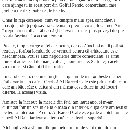
care ajungeau în acest port din Golful Persic, comercianții care
preluau marfa și autoritățile locale.
Chiar în fața cafenelei, cum vii dinspre malul apei, sunt câteva
măsuțe unde-ți poți savura cafeaua împreună cu alți localnici. Am
început cu o cafea arăbească și câteva curmale, plus povești despre
istoria fascinantă a acestui emirat.
Practic, timpul curge altfel aici acum, dar dacă închizi ochii poți să
retrăiești forfota locului de pe vremuri pentru că arhitectura este
neschimbată. Poți să auzi negocierile dintre comercianți, să simți
mirosul amestecat de mare, cafea și condimente. Să trăiești acele
vremuri ca și când ai fi fost acolo.
Iar când deschizi ochii e liniște. Timpul nu te mai grăbește nicăieri.
Ești doar tu la o cafea. Cred că Al Bareed Café este prima cafenea în
care am băut câte o cafea și am mâncat ceva dulce în trei locuri
diferite, la aceeași vizită.
Am stat, la început, la mesele din față, am intrat apoi și m-am
cufundat într-un scaun de la o masă din interior, după care am ieșit și
pe terasa interioară. Acum, Al Bareed Café este parte a hotelului The
Chedi Al Bait, iar terasa interioară este absolut superbă.
Aici poți vedea și unul din puținele turnuri de vânt rotunde din