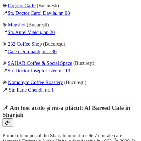
✳️
Orgolio Caffe
(București)
📍
Str. Doctor Carol Davila, nr. 98
✳️
Mugshot
(București)
📍
Str. Aurel Vlaicu, nr. 20
✳️
232 Coffee Shop
(București)
📍
Calea Dorobanți, nr. 230
✳️
SAHAR Coffee & Social Space
(București)
📍
Str. Doctor Joseph Lister, nr. 19
✳️
Nomonym Coffee Roastery
(București)
📍
Str. Ilarie Chendi, nr. 1
📌 Am fost acolo și mi-a plăcut: Al Bareed Café în
Sharjah
Primul oficiu poștal din Sharjah, unul din cele 7 emirate care