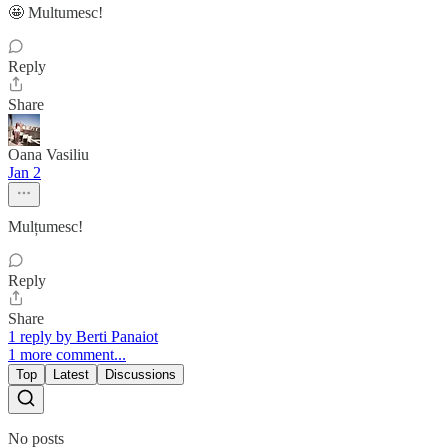
🤩 Multumesc!
Reply
Share
Oana Vasiliu
Jan 2
Mulțumesc!
Reply
Share
1 reply by Berti Panaiot
1 more comment...
Top
Latest
Discussions
No posts