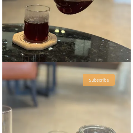
🫘 Three Coffee Roasters: Ethiopia Guji Anasora 🇪🇹 / Brazil
Fazenda Bananal 🇧🇷 / Emirati Arabic Coffee Blend
📠 La Marzocco
📱
Facebook
/
Instagram
📍
Corniche St – Mareijah – Hay Al Gharb – Sharjah – United Arab
Emirates
Dacă ai primit un forward cu acest newsletter,
The Weekly Brew
este ghidul în care poți să descoperi cele mai cool locuri din orașul
tău, tot ceea ce trebuie să știi pentru a-ți face o cafea bună și acasă,
plus alte noutăți și curiozități din lumea cafelei. În fiecare
săptămână. Dimineața. La fel ca o cafea bună. 😊
Subscribe
📌
Evenimente
Dacă începi ziua cu o cafea și citești
Coffeelicious: the weekly brew
îți recomand să-ți notezi deja și evenimentele la care merită să ajungi
în perioada aceasta! 😎