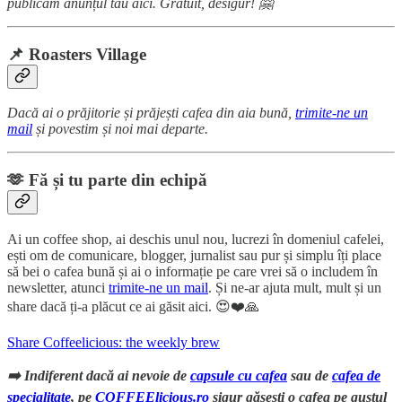
publicăm anunțul tău aici. Gratuit, desigur! 🤗
📌 Roasters Village
Dacă ai o prăjitorie și prăjești cafea din aia bună,
trimite-ne un
mail
și povestim și noi mai departe.
🫶 Fă și tu parte din echipă
Ai un coffee shop, ai deschis unul nou, lucrezi în domeniul cafelei,
ești om de comunicare, blogger, jurnalist sau pur și simplu îți place
să bei o cafea bună și ai o informație pe care vrei să o includem în
newsletter, atunci
trimite-ne un mail
. Și ne-ar ajuta mult, mult și un
share dacă ți-a plăcut ce ai găsit aici. 😍❤️🙏
Share Coffeelicious: the weekly brew
➡️ Indiferent dacă ai nevoie de
capsule cu cafea
sau de
cafea de
specialitate
, pe
COFFEElicious.ro
sigur găsești o cafea pe gustul