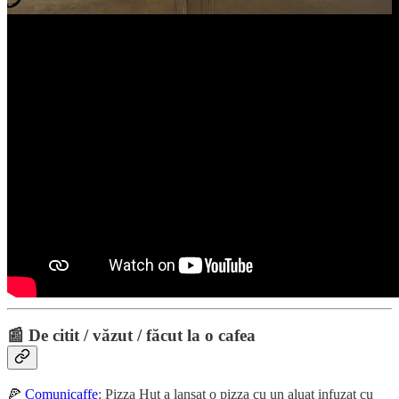
📰 De citit / văzut / făcut la o cafea
🍕
Comunicaffe
: Pizza Hut a lansat o pizza cu un aluat infuzat cu