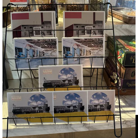
Notează-ți data și stai cu ochii pe
Coffeelicious: the weekly brew
pentru alte informații despre acest eveniment.
📍
Barajas, 28042 Madrid, Spain
🗓️ 11 - 13 aprilie
Le Paris Café Festival se va desfășura în perioada 11 - 13 aprilie.
Notează-ți data și stai cu ochii pe
Coffeelicious: the weekly brew
pentru alte informații despre acest eveniment.
📍
Le Paris Café Festival - Le Carreau du Temple, 4 Rue Eugène
Spuller, 75003 Paris, France
🤔 Tip Of The Week
7 sfaturi pentru a face o cafea mai bună acasă….