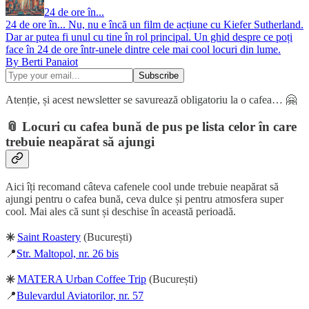
24 de ore în...
24 de ore în... Nu, nu e încă un film de acțiune cu Kiefer Sutherland.
Dar ar putea fi unul cu tine în rol principal. Un ghid despre ce poți
face în 24 de ore într-unele dintre cele mai cool locuri din lume.
By Berti Panaiot
Atenție, și acest newsletter se savurează obligatoriu la o cafea… 🤗
📎 Locuri cu cafea bună de pus pe lista celor în care
trebuie neapărat să ajungi
Aici îți recomand câteva cafenele cool unde trebuie neapărat să
ajungi pentru o cafea bună, ceva dulce și pentru atmosfera super
cool. Mai ales că sunt și deschise în această perioadă.
✳️
Saint Roastery
(București)
📍
Str. Maltopol, nr. 26 bis
✳️
MATERA Urban Coffee Trip
(București)
📍
Bulevardul Aviatorilor, nr. 57