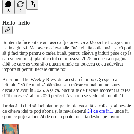
3
2
Hello, hello
Suntem la început de an, așa că îți doresc ca 2026 să fie fix așa cum
ți-l imaginezi. Mai avem câteva zile fără agitația cotidiană așa că poți
să-ți faci timp pentru o cafea bună, pentru câteva gânduri puse cap la
cap și pentru a-ți planifica tot ce urmează. 2026 începe ca o pagină
albă pe care aș vrea să o putem umple cu tot ceea ce cu adevărat
important pentru fiecare dintre noi.
Ai primul The Weekly Brew din acest an în inbox. Și sper ca
“ritualul” să fie unul săptămânal sau măcar cu mai puține pauze
decât am avut în 2025. Așa că, bucură-te de fiecare moment la cafea
și îți doresc să ai un 2026 perfect. Așa cum se vede prin ochii tăi.
Iar dacă ai chef să faci planuri pentru de vacanță la cafea și ai nevoie
de câteva idei te poți abona și la newsletterul
24 de ore în...
unde îți
spun ce poți să faci 24 de ore în poate noua ta destinație favorită.