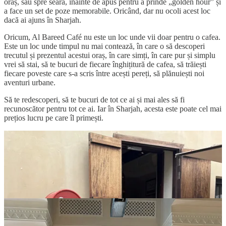
oraș, sau spre seară, înainte de apus pentru a prinde „golden hour” și
a face un set de poze memorabile. Oricând, dar nu ocoli acest loc
dacă ai ajuns în Sharjah.
Oricum, Al Bareed Café nu este un loc unde vii doar pentru o cafea.
Este un loc unde timpul nu mai contează, în care o să descoperi
trecutul și prezentul acestui oraș, în care simți, în care pur și simplu
vrei să stai, să te bucuri de fiecare înghițitură de cafea, să trăiești
fiecare poveste care s-a scris între acești pereți, să plănuiești noi
aventuri urbane.
Să te redescoperi, să te bucuri de tot ce ai și mai ales să fi
recunoscător pentru tot ce ai. Iar în Sharjah, acesta este poate cel mai
prețios lucru pe care îl primești.