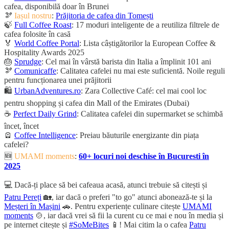
cafea, disponibilă doar în Brunei
🫘
Iașul nostru
:
Prăjitoria de cafea din Tomești
🍃
Full Coffee Roast
: 17 moduri inteligente de a reutiliza filtrele de
cafea folosite în casă
🏅
World Coffee Portal
: Lista câștigătorilor la European Coffee &
Hospitality Awards 2025
🎂
Sprudge
: Cel mai în vârstă barista din Italia a împlinit 101 ani
🫘
Comunicaffe
: Calitatea cafelei nu mai este suficientă. Noile reguli
pentru funcționarea unei prăjitorii
🛍️
UrbanAdventures.ro
: Zara Collective Café: cel mai cool loc
pentru shopping și cafea din Mall of the Emirates (Dubai)
☕
Perfect Daily Grind
: Calitatea cafelei din supermarket se schimbă
încet, încet
🪫
Coffee Intelligence
: Preiau băuturile energizante din piața
cafelei?
🆕
UMAMI moments
:
60+ locuri noi deschise în Bucuresti în
2025
💻 Dacă-ți place să bei cafeaua acasă, atunci trebuie să citești și
Patru Pereți
🏡, iar dacă o preferi "to go" atunci abonează-te și la
Meșteri în Mașini
🚗. Pentru experiențe culinare citește
UMAMI
moments
🍲, iar dacă vrei să fii la curent cu ce mai e nou în media și
pe internet citește și
#SoMeBites
📱! Mai citim la o cafea
Patru