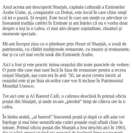
Anul acesta am descoperit Sharjah, capitala culturală a Emiratelor
Arabe Unite, și, comparativ cu Dubai, este locul în care chiar simți
că iei o pauză. Și respiri. Este locul în care am simțit cu adevărat ce
înseamnă tradiția cafelei în Emirate și am înțeles că nu e vorba doar
despre a ieși la o cafea, ci mai ales despre ospitalitate, ritualuri și
momente speciale.
Mi-am început ziua cu o plimbare prin Heart of Sharjah, o zonă de
patrimoniu, cu clădiri tradiționale restaurate, cu muzee și restaurante,
dar și cu cel mai vechi souk din Emiratele Arabe.
Aici a fost și este practic inima orașului din toate punctele de vedere.
O parte din case mai sunt încă în faza de restaurare pentru a recrea
orașul Sharjah, așa cum era în anii ’50, iar acest centru istoric al
orașului este și pe lista sit-urilor care vor fi incluse în Patrimoniul
Mondial Unesco.
Tot aici este și Al Bareed Café, o cafenea deschisă în primul oficiu
poștal din Sharjah, și unde m-am „pierdut” timp de câteva ore la o
cafea.
În limba arabă, „al bareed” înseamnă poștă și după ce afli asta vei
înțelege și mai bine semnificația cutiei poștale roșii aflată chiar la
intrare. Primul oficiu poștal din Sharjah a fost deschis aici în 1963,
dar și până atunci spațiul era punctul de legătură între navigatorii