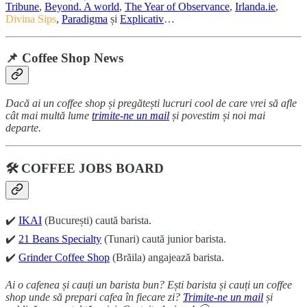
Tribune
,
Beyond. A world
,
The Year of Observance
,
Irlanda.ie
,
Divina Sips
,
Paradigma
și
Explicativ
…
📌 Coffee Shop News
Dacă ai un coffee shop și pregătești lucruri cool de care vrei să afle
cât mai multă lume
trimite-ne un mail
și povestim și noi mai
departe.
🛠️ COFFEE JOBS BOARD
✔️
IKAI
(București) caută barista.
✔️
21 Beans Specialty
(Tunari) caută junior barista.
✔️
Grinder Coffee Shop
(Brăila) angajează barista.
Ai o cafenea și cauți un barista bun? Ești barista și cauți un coffee
shop unde să prepari cafea în fiecare zi?
Trimite-ne un mail
și