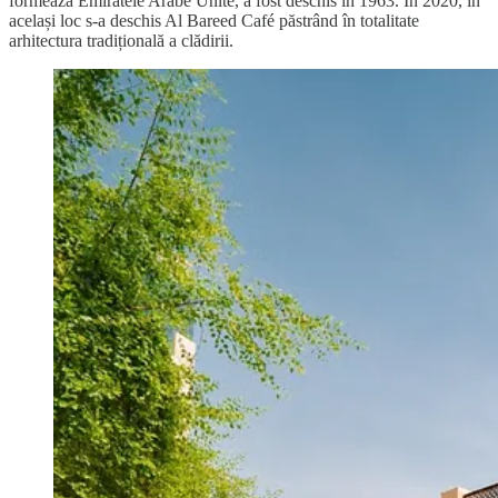
formează Emiratele Arabe Unite, a fost deschis în 1963. În 2020, în
același loc s-a deschis Al Bareed Café păstrând în totalitate
arhitectura tradițională a clădirii.