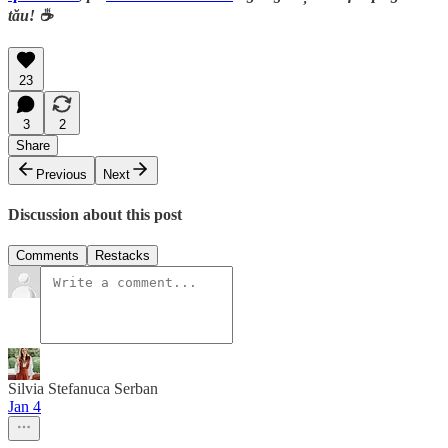
tău! ☕
23
3
2
Share
Previous
Next
Discussion about this post
Comments
Restacks
Silvia Stefanuca Serban
Jan 4