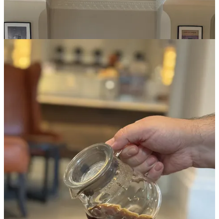
Program, prețuri, alte detalii și, mai ales, cum ajungi
acolo
🏪 Duminică – joi 07:00 – 23:00; vineri – sâmbătă: 08:00 – 00:00;
💵 Espresso – 19 AED, Espresso dublu – 23 AED, Americano – 23
AED, Long black – 23 AED, Cortado – 23 AED, Macchiato – 21
AED, Cappuccino – 25 AED, Caffe Latte – 25 AED, Flat White –
26 AED, Aeropress – 40 AED; Cold brew – 38 AED; Prețurile
diferă în funcție de originea de cafea aleasă; Curs valutar: 1 AED =
aproximativ 1,2 lei