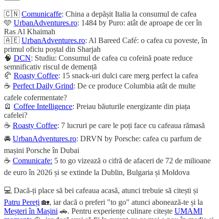
🇨🇳
Comunicaffe
: China a depășit Italia la consumul de cafea
🩵
UrbanAdventures.ro
: 1484 by Puro: atât de aproape de cer în
Ras Al Khaimah
🇦🇪
UrbanAdventures.ro
: Al Bareed Café: o cafea cu poveste, în
primul oficiu poștal din Sharjah
🧠
DCN
: Studiu: Consumul de cafea cu cofeină poate reduce
semnificativ riscul de demență
🥐
Roasty Coffee
: 15 snack-uri dulci care merg perfect la cafea
☕
Perfect Daily Grind
: De ce produce Columbia atât de multe
cafele cofermentate?
🪫
Coffee Intelligence
: Preiau băuturile energizante din piața
cafelei?
☕
Roasty Coffee
: 7 lucruri pe care le poți face cu cafeaua rămasă
🚘
UrbanAdventures.ro
: DRVN by Porsche: cafea cu parfum de
mașini Porsche în Dubai
☕
Comunicafe:
5 to go vizează o cifră de afaceri de 72 de milioane
de euro în 2026 și se extinde la Dublin, Bulgaria și Moldova
💻 Dacă-ți place să bei cafeaua acasă, atunci trebuie să citești și
Patru Pereți
🏡, iar dacă o preferi "to go" atunci abonează-te și la
Meșteri în Mașini
🚗. Pentru experiențe culinare citește
UMAMI