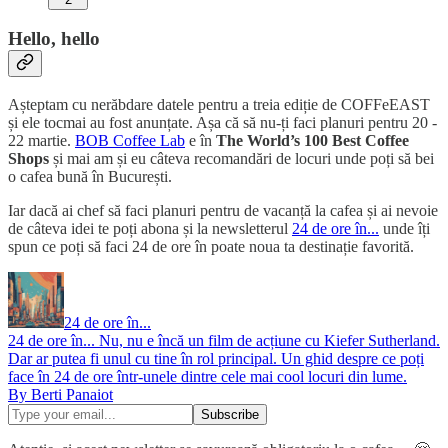
Hello, hello
Așteptam cu nerăbdare datele pentru a treia ediție de COFFeEAST
și ele tocmai au fost anunțate. Așa că să nu-ți faci planuri pentru 20 -
22 martie.
BOB Coffee Lab
e în
The World’s 100 Best Coffee
Shops
și mai am și eu câteva recomandări de locuri unde poți să bei
o cafea bună în București.
Iar dacă ai chef să faci planuri pentru de vacanță la cafea și ai nevoie
de câteva idei te poți abona și la newsletterul
24 de ore în...
unde îți
spun ce poți să faci 24 de ore în poate noua ta destinație favorită.
24 de ore în...
24 de ore în... Nu, nu e încă un film de acțiune cu Kiefer Sutherland.
Dar ar putea fi unul cu tine în rol principal. Un ghid despre ce poți
face în 24 de ore într-unele dintre cele mai cool locuri din lume.
By Berti Panaiot