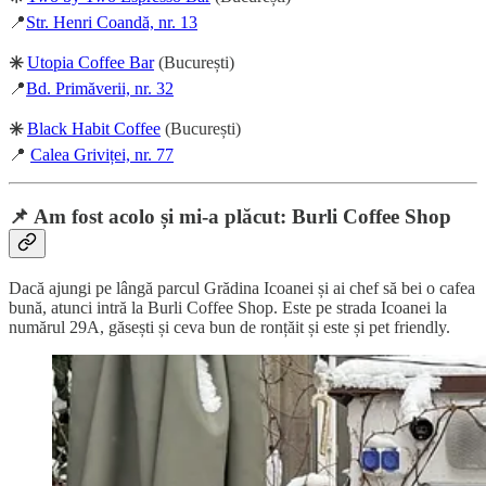
📍
Str. Henri Coandă, nr. 13
✳️
Utopia Coffee Bar
(București)
📍
Bd. Primăverii, nr. 32
✳️
Black Habit Coffee
(București)
📍
Calea Griviței, nr. 77
📌 Am fost acolo și mi-a plăcut: Burli Coffee Shop
Dacă ajungi pe lângă parcul Grădina Icoanei și ai chef să bei o cafea
bună, atunci intră la Burli Coffee Shop. Este pe strada Icoanei la
numărul 29A, găsești și ceva bun de ronțăit și este și pet friendly.