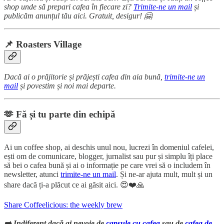
shop unde să prepari cafea în fiecare zi?
Trimite-ne un mail
și
publicăm anunțul tău aici. Gratuit, desigur! 🤗
📌 Roasters Village
Dacă ai o prăjitorie și prăjești cafea din aia bună,
trimite-ne un
mail
și povestim și noi mai departe.
🫶 Fă și tu parte din echipă
Ai un coffee shop, ai deschis unul nou, lucrezi în domeniul cafelei,
ești om de comunicare, blogger, jurnalist sau pur și simplu îți place
să bei o cafea bună și ai o informație pe care vrei să o includem în
newsletter, atunci
trimite-ne un mail
. Și ne-ar ajuta mult, mult și un
share dacă ți-a plăcut ce ai găsit aici. 😍❤️🙏
Share Coffeelicious: the weekly brew
➡️ Indiferent dacă ai nevoie de
capsule cu cafea
sau de
cafea de