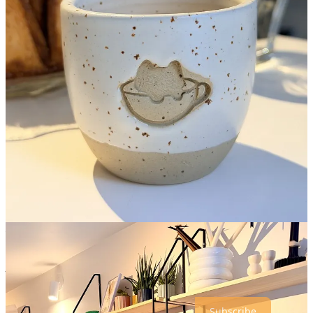
🏪 Luni – vineri: 08:00 – 17:00; sâmbătă – duminică: 10:00 – 17:00;
💵 Espresso – 11 lei, Espresso dublu – 13 lei, Americano – 14 lei,
Long black – 14 lei, Cortado – 14 lei, Macchiato – 14 lei,
Cappuccino – 17 lei, Caffe Latte – 20 lei, Flat White – 18 lei, Cold
brew – 14 lei, V60 – 25 lei, V60 rarities – 30 lei, Ceai – 20 lei,
Ciocolată caldă – 20 lei, Matcha – 23 lei, Lapte vegetal + 4 lei,
Extra shot cafea + 4 lei, Cană cafea Burli (3 dimensiuni) 60/85/105
lei,
🫘 Brewing Dealers Columbia Rosebelle 🇨🇴 (note de florale,
trandafiri, ciocolată), Garage Cafe Brazilia Mina Gerais 🇧🇷
📠 La Marzocco
📱
Facebook
/
Instagram
📍
Str. Icoanei, nr. 29A, București
Dacă ai primit un forward cu acest newsletter,
The Weekly Brew
este ghidul în care poți să descoperi cele mai cool locuri din orașul
tău, tot ceea ce trebuie să știi pentru a-ți face o cafea bună și acasă,
plus alte noutăți și curiozități din lumea cafelei. În fiecare
săptămână. Dimineața. La fel ca o cafea bună. 😊
Subscribe