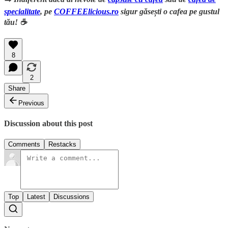
specialitate
, pe
COFFEElicious.ro
sigur găsești o cafea pe gustul
tău! ☕
8
2
Share
Previous
Discussion about this post
Comments
Restacks
Top
Latest
Discussions