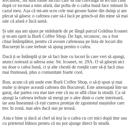
Recunosc, nu sunt multe lucruri care să mă convingă să ies din casă
după ce tocmai a nins afară, dar pofta de o cafea bună face minuni în
cazul meu. Așa că mi-am scos cele mai groase haine din dulap și am
plecat să găsesc o cafenea care să-l facă pe grinch-ul din mine să mai
uite că afară e încă iarnă.
Și uite așa am ajuns pe străduțele de pe lângă parcul Grădina Icoanei
și m-am oprit la Burli Coffee Shop. De fapt, recunosc, nu a fost
chiar întâmplător, pentru că aveam cafeneaua pe lista de locuri din
București în care trebuie să ajung pentru o cafea.
Dacă ți se întâmplă și ție să faci liste cu locuri în care vrei să ajungi,
atunci notează și adresa asta: Str. Icoanei, nr. 29A. O să găsești aici
nu doar o cafea bună, ci și alte chestii de ronțăit care să-ți facă ziua
mai frumoasă, plus o comunitate foarte cool.
Bun, acum că știi unde este Burli Coffee Shop, o să-ți spun și mai
multe și despre această cafenea din București. Este amenajată într-un
garaj, dar partea cea mai tare este că nu se află chiar la stradă. Ca să
ajungi la cafenea trebuie să mergi pe o alee dintr-o curte interioară,
iar asta înseamnă că ești cumva protejat de zgomotul mașinilor care
trec în zonă, mai ales dacă stai pe terasă.
Asta e bine și dacă ai chef să ieși la o cafea cu cei mici după tine sau
cu prietenul blănos pentru că nu pot ajunge direct în stradă.