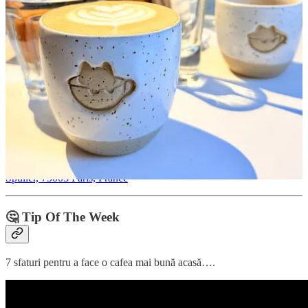
Încălzim espressoarele pentru cel mai cool eveniment social și
profesional, dedicat comunității iubitorilor de gust și cafea:
CoffeEast - East European Coffee Culture Festival. Ediția a treia se
va desfășura între 20 și 22 martie 2026 la Romexpo.
📍
Romexpo - Bulevardul Mărăști, nr. 65-67, București
🗓️ 11 - 13 aprilie
Le Paris Café Festival se va desfășura în perioada 11 - 13 aprilie.
Notează-ți data și stai cu ochii pe
Coffeelicious: the weekly brew
pentru alte informații despre acest eveniment.
📍
Le Paris Café Festival - Le Carreau du Temple, 4 Rue Eugène
Spuller, 75003 Paris, France
🤔 Tip Of The Week
7 sfaturi pentru a face o cafea mai bună acasă….