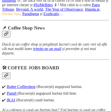
moments
🍲, iar dacă vrei să fii la curent cu ce mai e nou în media și
pe internet citește și
#SoMeBites
📱! Mai citim la o cafea
Patru
Tribune
,
Beyond. A world
,
The Year of Observance
,
Irlanda.ie
,
Divina Sips
,
Paradigma
și
Explicativ
…
📌 Coffee Shop News
Dacă ai un coffee shop și pregătești lucruri cool de care vrei să afle
cât mai multă lume
trimite-ne un mail
și povestim și noi mai
departe.
🛠️ COFFEE JOBS BOARD
✔️
Butter Coffeeshop
(București) angajează barista.
✔️
Piața9
(București) angajează barista full time.
✔️
IKAI
(București) caută barista.
Ai o cafenea și cauți un barista bun? Ești barista și cauți un coffee