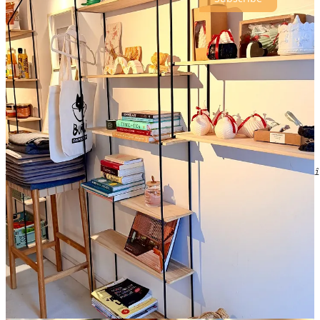
📌
Evenimente
Dacă începi ziua cu o cafea și citești
Coffeelicious: the weekly brew
îți recomand să-ți notezi deja și evenimentele la care merită să ajungi
în perioada aceasta! 😎
Text within this block will maintain its original spacing when
published
Ai o cafenea și organizezi diverse evenimente la tine î
SAVE THE DATE 2026
🗓️ 20 - 22 martie 2025
💥 ☕
CoffeEast - East European Coffee Culture Festival