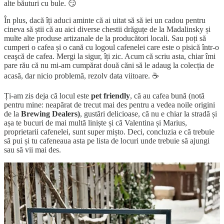
alte băuturi cu bule. 😏
În plus, dacă îți aduci aminte că ai uitat să să iei un cadou pentru
cineva să știi că au aici diverse chestii drăguțe de la Madalinsky și
multe alte produse artizanale de la producători locali. Sau poți să
cumperi o cafea și o cană cu logoul cafenelei care este o pisică într-o
ceaşcă de cafea. Mergi la sigur, îți zic. Acum că scriu asta, chiar îmi
pare rău că nu mi-am cumpărat două căni să le adaug la colecția de
acasă, dar nicio problemă, rezolv data viitoare. ☕
Ți-am zis deja că locul este
pet friendly
, că au cafea bună (notă
pentru mine: neapărat de trecut mai des pentru a vedea noile origini
de la
Brewing Dealers)
, gustări delicioase, că nu e chiar la stradă și
așa te bucuri de mai multă liniște și că Valentina și Marius,
proprietarii cafenelei, sunt super mișto. Deci, concluzia e că trebuie
să pui și tu cafeneaua asta pe lista de locuri unde trebuie să ajungi
sau să vii mai des.