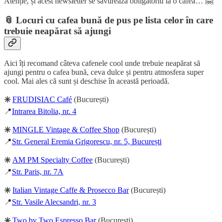
Atenție, și acest newsletter se savurează obligatoriu la o cafea… 🤗
📎 Locuri cu cafea bună de pus pe lista celor în care
trebuie neapărat să ajungi
Aici îți recomand câteva cafenele cool unde trebuie neapărat să
ajungi pentru o cafea bună, ceva dulce și pentru atmosfera super
cool. Mai ales că sunt și deschise în această perioadă.
✳️
FRUDISIAC Café
(București)
📍
Intrarea Bitolia, nr. 4
✳️
MINGLE Vintage & Coffee Shop
(București)
📍
Str. General Eremia Grigorescu, nr. 5, București
✳️
AM PM Specialty Coffee
(București)
📍
Str. Paris, nr. 7A
✳️
Italian Vintage Caffe & Prosecco Bar
(București)
📍
Str. Vasile Alecsandri, nr. 3
✳️
Two by Two Espresso Bar
(București)