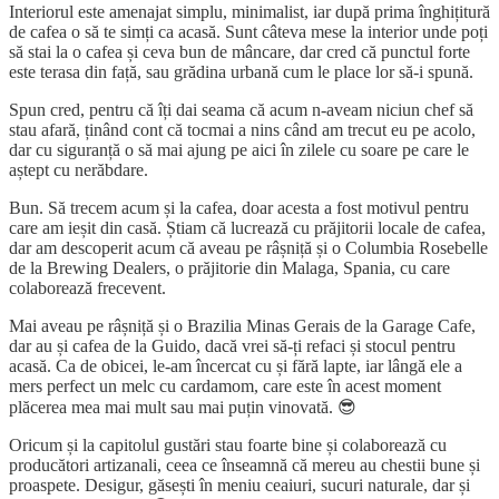
Interiorul este amenajat simplu, minimalist, iar după prima înghițitură
de cafea o să te simți ca acasă. Sunt câteva mese la interior unde poți
să stai la o cafea și ceva bun de mâncare, dar cred că punctul forte
este terasa din față, sau grădina urbană cum le place lor să-i spună.
Spun cred, pentru că îți dai seama că acum n-aveam niciun chef să
stau afară, ținând cont că tocmai a nins când am trecut eu pe acolo,
dar cu siguranță o să mai ajung pe aici în zilele cu soare pe care le
aștept cu nerăbdare.
Bun. Să trecem acum și la cafea, doar acesta a fost motivul pentru
care am ieșit din casă. Știam că lucrează cu prăjitorii locale de cafea,
dar am descoperit acum că aveau pe râșniță și o Columbia Rosebelle
de la Brewing Dealers, o prăjitorie din Malaga, Spania, cu care
colaborează frecevent.
Mai aveau pe râșniță și o Brazilia Minas Gerais de la Garage Cafe,
dar au și cafea de la Guido, dacă vrei să-ți refaci și stocul pentru
acasă. Ca de obicei, le-am încercat cu și fără lapte, iar lângă ele a
mers perfect un melc cu cardamom, care este în acest moment
plăcerea mea mai mult sau mai puțin vinovată. 😎
Oricum și la capitolul gustări stau foarte bine și colaborează cu
producători artizanali, ceea ce înseamnă că mereu au chestii bune și
proaspete. Desigur, găsești în meniu ceaiuri, sucuri naturale, dar și