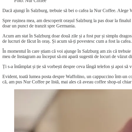
Foto: Nur Coffee
Dacă ajungi în Salzburg, trebuie să bei o cafea la Nur Coffee. Alege Wa
Spre rușinea mea, am descoperit orașul Salzburg la pas doar la finalul 
doar un punct de tranzit spre Germania.
Acum am stat în Salzburg doar două zile și a fost pur și simplu dragost
de lucruri de făcut în oraș. Și acum să-ți povestesc cum a fost la cafea.
În momentul în care știam că voi ajunge în Salzburg am zis că trebuie 
meu de Instagram au început să-mi apară sugestii de locuri de văzut di
Ți s-a întâmplat și ție să vorbești despre ceva lângă telefon și apoi să
Evident, toată lumea posta despre Waffolino, un cappuccino într-un corn
că, am pus Nur Coffee pe listă, mai ales că aveau coffee shop-ul chia