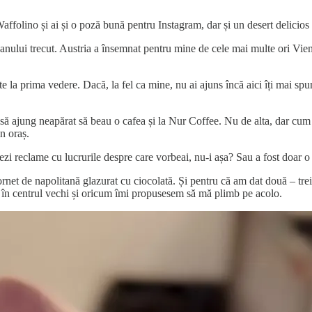
ffolino și ai și o poză bună pentru Instagram, dar și un desert delicios 
anului trecut. Austria a însemnat pentru mine de cele mai multe ori Vien
e la prima vedere. Dacă, la fel ca mine, nu ai ajuns încă aici îți mai sp
să ajung neapărat să beau o cafea și la Nur Coffee. Nu de alta, dar cum
n oraș.
 vezi reclame cu lucrurile despre care vorbeai, nu-i așa? Sau a fost doar
et de napolitană glazurat cu ciocolată. Și pentru că am dat două – trei 
r în centrul vechi și oricum îmi propusesem să mă plimb pe acolo.