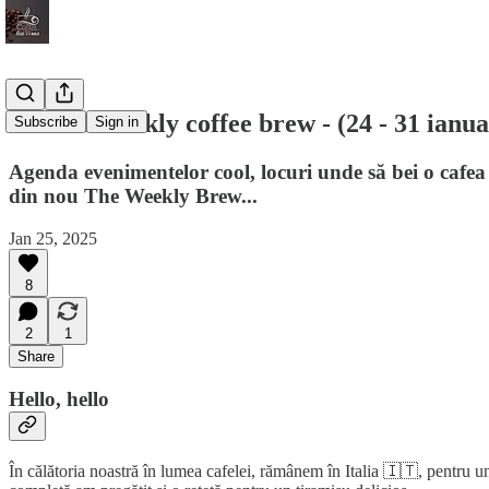
#3 Your weekly coffee brew - (24 - 31 ianua
Subscribe
Sign in
Agenda evenimentelor cool, locuri unde să bei o cafea 
din nou The Weekly Brew...
Jan 25, 2025
8
2
1
Share
Hello, hello
În călătoria noastră în lumea cafelei, rămânem în Italia 🇮🇹, pentru u