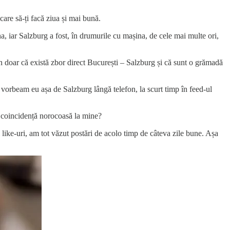
care să-ți facă ziua și mai bună.
a, iar Salzburg a fost, în drumurile cu mașina, de cele mai multe ori,
un doar că există zbor direct București – Salzburg și că sunt o grămadă
 vorbeam eu așa de Salzburg lângă telefon, la scurt timp în feed-ul
 o coincidență norocoasă la mine?
like-uri, am tot văzut postări de acolo timp de câteva zile bune. Așa