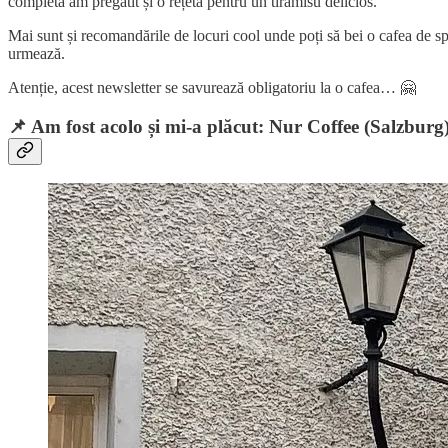
completă am pregătit și o rețetă pentru un tiramisu delicios.
Mai sunt și recomandările de locuri cool unde poți să bei o cafea de speci
urmează.
Atenție, acest newsletter se savurează obligatoriu la o cafea… 🤗
📌 Am fost acolo și mi-a plăcut: Nur Coffee (Salzburg