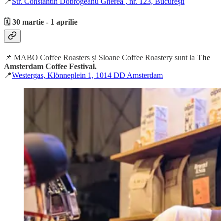
📍
Str. Constantin Dobrogeanu Gherea , nr. 123, București
🗓️ 30 martie - 1 aprilie
📌 MABO Coffee Roasters și Sloane Coffee Roastery sunt la
The
Amsterdam Coffee Festival.
📍
Westergas, Klönneplein 1, 1014 DD Amsterdam