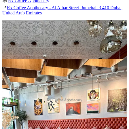
🕸️
Rx Coffee Apothecary
📍
Rx Coffee Apothecary - Al Athar Street, Jumeirah 3 410 Dubai,
United Arab Emirates
Rx Coffee Apothecary
📎 Locuri de pus pe lista celor în care trebuie să
ajungi