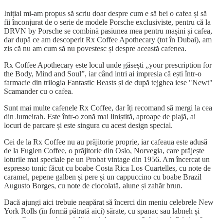
Inițial mi-am propus să scriu doar despre cum e să bei o cafea și să
fii înconjurat de o serie de modele Porsche exclusiviste, pentru că la
DRVN by Porsche se combină pasiunea mea pentru mașini și cafea,
dar după ce am descoperit Rx Coffee Apothecary (tot în Dubai), am
zis că nu am cum să nu povestesc și despre această cafenea.
Rx Coffee Apothecary este locul unde găsești „your prescription for
the Body, Mind and Soul”, iar când intri ai impresia că ești într-o
farmacie din trilogia Fantastic Beasts și de după tejghea iese "Newt"
Scamander cu o cafea.
Sunt mai multe cafenele Rx Coffee, dar îți recomand să mergi la cea
din Jumeirah. Este într-o zonă mai liniștită, aproape de plajă, ai
locuri de parcare și este singura cu acest design special.
Cei de la Rx Coffee nu au prăjitorie proprie, iar cafeaua este adusă
de la Fuglen Coffee, o prăjitorie din Oslo, Norvegia, care prăjește
loturile mai speciale pe un Probat vintage din 1956. Am încercat un
espresso tonic făcut cu boabe Costa Rica Los Cuartelles, cu note de
caramel, pepene galben și pere și un cappuccino cu boabe Brazil
Augusto Borges, cu note de ciocolată, alune și zahăr brun.
Dacă ajungi aici trebuie neapărat să încerci din meniu celebrele New
York Rolls (în formă pătrată aici) sărate, cu spanac sau labneh și