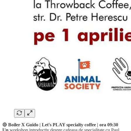
🔴
Boiler X Guido | Let's PLAY specialty coffee | ora 09:30
Un
workshop introductiv despre cafeaua de specialitate cu Paul