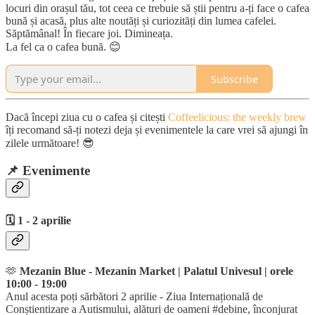
locuri din orașul tău, tot ceea ce trebuie să știi pentru a-ți face o cafea
bună și acasă, plus alte noutăți și curiozități din lumea cafelei.
Săptămânal! În fiecare joi. Dimineața.
La fel ca o cafea bună. 😊
Subscribe
Dacă începi ziua cu o cafea și citești
Coffeelicious: the weekly brew
îți recomand să-ți notezi deja și evenimentele la care vrei să ajungi în
zilele următoare! 😎
📌
Evenimente
🗓️ 1 - 2 aprilie
🫶
Mezanin Blue - Mezanin Market | Palatul Univesul | orele
10:00 - 19:00
Anul acesta poți sărbători 2 aprilie - Ziua Internațională de
Conștientizare a Autismului, alături de oameni #debine, înconjurat