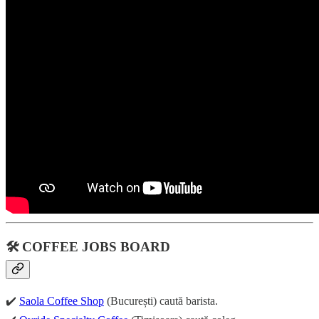
🛠️ COFFEE JOBS BOARD
✔️
Saola Coffee Shop
(București) caută barista.