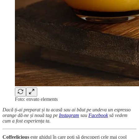
Foto: envato elements
Dacă ți-ai preparat și tu acasă sau ai băut pe undeva un espresso
orange dă-ne și nouă tag pe
Instagram
sau
Facebook
să vedem
cum a fost experiența ta.
Coffeelicious
este ghidul în care poți să descoperi cele mai cool