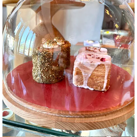
Ai un coffee shop, ai deschis unul nou, lucrezi în domeniul cafelei,
ești om de comunicare, blogger, jurnalist sau pur și simplu îți place
să bei o cafea bună și ai o informație pe care vrei să o includem în
newsletter, atunci
trimite-ne un mail
. Și ne-ar ajuta mult, mult și un
share dacă ți-a plăcut ce ai găsit aici. 😍❤️🙏
Share Coffeelicious: the weekly brew
➡️ Indiferent dacă ai nevoie de
capsule cu cafea
sau de
cafea de
specialitate
, pe
COFFEElicious.ro
sigur găsești o cafea pe gustul
tău! ☕
4
1
Share
Previous
Next