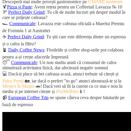
Descoperă mai multe povești gastronomice pe
UMAMI moments
🍹
Pizza și Paste
: Avem rețeta pentru un Coffeetail Lavazza № 10
🫘
Perfect Daily Grind
: Tu cât de multe lucruri știi despre modul în
care se prăjește cafeaua?
🏎️
Communicafe
: Lavazza este cafeaua oficială a Marelui Premiu
de Formula 1 al Australiei
☕
Perfect Daily Grind
: Tu știi care este diferența dintre un espresso
și o cafea la filtru?
🪴
Daily Coffee News
: Florăriile și coffee shop-urile pot colabora
pentru a-și crește afacerile împreună
😴
Communicafe
: Un nou studiu arată că consumul de cafea
stimulează activitatea fizică, dar afectează negativ somnul
💻 Dacă-ți place să bei cafeaua acasă, atunci trebuie să citești și
Patru Pereți
🏡, iar dacă o preferi "to go" atunci abonează-te și la
Meșteri în Mașini
🚗! Dacă vrei să fii la curent cu ce mai e nou în
media și pe internet citește și
#SoMeBites
📱!
📹
European Coffee Trip
ne spune câteva ceva despre băuturile pe
bază de espresso