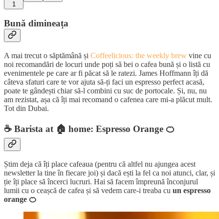
1
Bună dimineața
A mai trecut o săptămână și
Coffeelicious: the weekly brew
vine cu
noi recomandări de locuri unde poți să bei o cafea bună și o listă cu
evenimentele pe care ar fi păcat să le ratezi. James Hoffmann îți dă
câteva sfaturi care te vor ajuta să-ți faci un espresso perfect acasă,
poate te gândești chiar să-l combini cu suc de portocale. Și, nu, nu
am rezistat, așa că îți mai recomand o cafenea care mi-a plăcut mult.
Tot din Dubai.
☕
Barista at 🏠 home: Espresso Orange 🍊
Știm deja că îți place cafeaua (pentru că altfel nu ajungea acest
newsletter la tine în fiecare joi) și dacă ești la fel ca noi atunci, clar, și
ție îți place să încerci lucruri. Hai să facem împreună înconjurul
lumii cu o ceașcă de cafea și să vedem care-i treaba cu
un espresso
orange 🍊