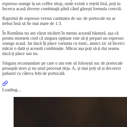
espresso orange la un coffee shop, unde există o rețetă fixă, poți tu
încerca acasă diverse combinații până când găsești formula corectă.
Raportul de espresso versus cantitatea de suc de portocale nu ar
trebui însă să fie mai mare de 1:3.
În România nu am văzut nicăieri în meniu această băutură, așa că
pentru moment cred că singura opțiune este să-ți prepari un espresso
orange acasă. Iar dacă îți place varianta cu tonic, atunci zic să încerci
măcar o dată și această combinație. Măcar așa poți să-ți dai seama
dacă-ți place sau nu.
Singura recomandare pe care o am este să folosești suc de portocale
proaspăt stors și nu unul procesat deja. A, și mai poți să și decorezi
paharul cu câteva felii de portocală.
Loading...