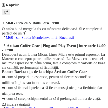
🗓️ 6 aprilie
⭐️
M60 - Pickles & Balls | ora 19:00
O cafea bună merge la fix cu mâncarea delicioasă. Și e completată
perfect de un 🍹.
📍
M60 - str. Strada Mendeleev, nr. 2, București
📌
Artisan Coffee Gear | Plug and Play Event | între orele 14:00
- 17:00
Descoperă acum Linea Micra. Linea Micra este primul espressor La
Marzocco conceput pentru utilizare acasă. La Marzocco a creat cel
mai mic espressor de până acum, fără a compromite valorile de bază
ale calității, performanței și fiabilității.
Bonus: Barista tips de la echipa Artisan Coffee Gear
➡️ cum să prepari un espresso, pentru că fiecare secundă sau
mililitru în plus sau în minus contează,
➡️ cum să frotezi laptele, ca să fie cremos și nici prea fierbinte, dar
nici prea rece,
➡️ cum să cureți echipamentul ca să îi prelungești durata de viață.
💵 intrarea gratuită