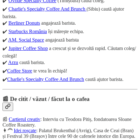
✔️
Ovride Specialty Coffee
(Timișoara) caută coleg.
✔️
Charlie's Specialty Coffee And Brunch
(Sibiu) caută ajutor
barista.
✔️
Berliner Donuts
angajează barista.
✔️
Starbucks România
își mărește echipa.
✔️
AM. Social Space
angajează barista
✔️
Jupiter Coffee Shop
a crescut și se dezvoltă rapid. Căutam coleg/
colegă!
✔️
Arzu
caută barista.
✔️
Coffee Store
te vrea în echipă!
✔️
Charlie's Specialty Coffee And Brunch
caută ajutor barista.
📰 De citit / văzut / făcut la o cafea
📰
Cartierul creativ
: Interviu cu Teodora Pitiș, fondatoarea Sloane
Coffee Roastery.
👩‍🦰
Idei roșcate
: Palatul Brukenthal (Avrig), Casa de Ceai (Bran)
și Festival 39 (Brașov) între cele 90 de cafenele istorice din Europa.