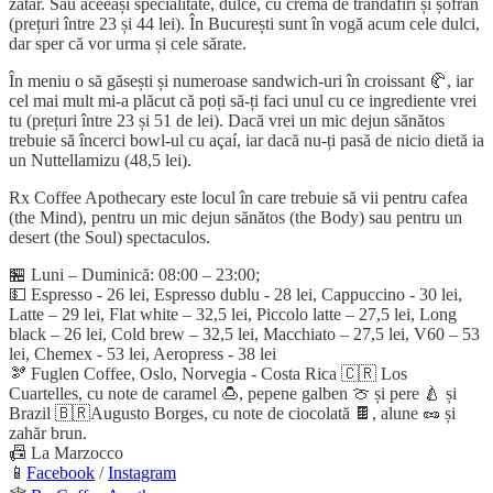
zatar. Sau aceeași specialitate, dulce, cu cremă de trandafiri și șofran
(prețuri între 23 și 44 lei). În București sunt în vogă acum cele dulci,
dar sper că vor urma și cele sărate.
În meniu o să găsești și numeroase sandwich-uri în croissant 🥐, iar
cel mai mult mi-a plăcut că poți să-ți faci unul cu ce ingrediente vrei
tu (prețuri între 23 și 51 de lei). Dacă vrei un mic dejun sănătos
trebuie să încerci bowl-ul cu açaí, iar dacă nu-ți pasă de nicio dietă ia
un Nuttellamizu (48,5 lei).
Rx Coffee Apothecary este locul în care trebuie să vii pentru cafea
(the Mind), pentru un mic dejun sănătos (the Body) sau pentru un
desert (the Soul) spectaculos.
🏪 Luni – Duminică: 08:00 – 23:00;
💵 Espresso - 26 lei, Espresso dublu - 28 lei, Cappuccino - 30 lei,
Latte – 29 lei, Flat white – 32,5 lei, Piccolo latte – 27,5 lei, Long
black – 26 lei, Cold brew – 32,5 lei, Macchiato – 27,5 lei, V60 – 53
lei, Chemex - 53 lei, Aeropress - 38 lei
🫘 Fuglen Coffee, Oslo, Norvegia - Costa Rica 🇨🇷 Los
Cuartelles, cu note de caramel 🍮, pepene galben 🍈 și pere 🍐 și
Brazil 🇧🇷Augusto Borges, cu note de ciocolată 🍫, alune 🥜 și
zahăr brun.
📠 La Marzocco
📱
Facebook
/
Instagram