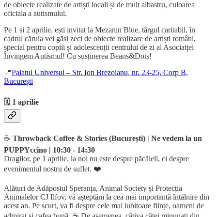
de obiecte realizate de artiști locali și de mult albastru, culoarea
oficiala a autismului.
Pe 1 si 2 aprilie, ești invitat la Mezanin Blue, târgul caritabil, în
cadrul căruia vei găsi zeci de obiecte realizare de artiști români,
special pentru copiii și adolescenții centrului de zi al Asociatței
Învingem Autismul! Cu susținerea Beans&Dots!
📍
Palatul Universul – Str. Ion Brezoianu, nr. 23-25, Corp B,
București
🗓️ 1 aprilie
☕️
Throwback Coffee & Stories (București) | Ne vedem la un
PUPPYccino | 10:30 - 14:30
Dragilor, pe 1 aprilie, la noi nu este despre păcăleli, ci despre
evenimentul nostru de suflet. ❤️
Alături de Adăpostul Speranța, Animal Society și Protecția
Animalelor CJ Ilfov, vă așteptăm la cea mai importantă întâlnire din
acest an. Pe scurt, va fi despre cele mai iubitoare ființe, oameni de
admirat și cafea bună. ☕️ De asemenea, câțiva căței minunați din