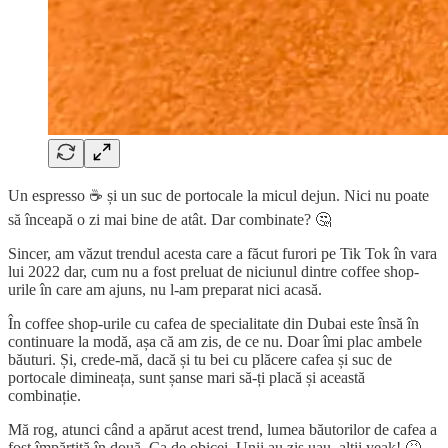
Un espresso ☕ și un suc de portocale la micul dejun. Nici nu poate
să înceapă o zi mai bine de atât. Dar combinate? 🤔
Sincer, am văzut trendul acesta care a făcut furori pe Tik Tok în vara
lui 2022 dar, cum nu a fost preluat de niciunul dintre coffee shop-
urile în care am ajuns, nu l-am preparat nici acasă.
În coffee shop-urile cu cafea de specialitate din Dubai este însă în
continuare la modă, așa că am zis, de ce nu. Doar îmi plac ambele
băuturi. Și, crede-mă, dacă și tu bei cu plăcere cafea și suc de
portocale dimineața, sunt șanse mari să-ți placă și această
combinație.
Mă rog, atunci când a apărut acest trend, lumea băutorilor de cafea a
fost împărțită în două. Ca de obicei. Unii au zis uau, alții yeak! 🤮