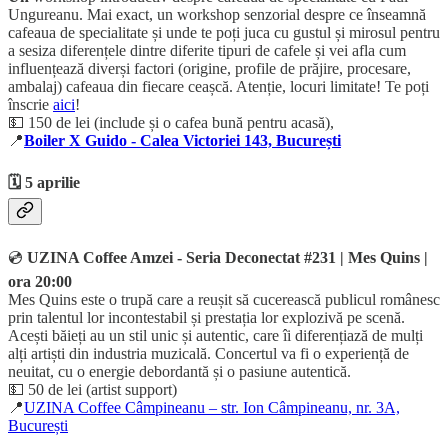
Ungureanu. Mai exact, un workshop senzorial despre ce înseamnă
cafeaua de specialitate și unde te poți juca cu gustul și mirosul pentru
a sesiza diferențele dintre diferite tipuri de cafele și vei afla cum
influențează diverși factori (origine, profile de prăjire, procesare,
ambalaj) cafeaua din fiecare ceașcă. Atenție, locuri limitate! Te poți
înscrie
aici
!
💵 150 de lei (include și o cafea bună pentru acasă),
📍
Boiler X Guido - Calea Victoriei 143, București
🗓️ 5 aprilie
💿
UZINA Coffee Amzei - Seria Deconectat #231 | Mes Quins |
ora 20:00
Mes Quins este o trupă care a reușit să cucerească publicul românesc
prin talentul lor incontestabil și prestația lor explozivă pe scenă.
Acești băieți au un stil unic și autentic, care îi diferențiază de mulți
alți artiști din industria muzicală. Concertul va fi o experiență de
neuitat, cu o energie debordantă și o pasiune autentică.
💵 50 de lei (artist support)
📍
UZINA Coffee Câmpineanu – str. Ion Câmpineanu, nr. 3A,
București