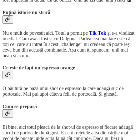
Puțină istorie nu strică
Nu e mult de povestit aici. Totul a pornit pe
Tik Tok
și s-a viralizat
imediat. Cam așa a fost și cu Dalgona. Partea cea mai tare este că
toți cei care au intrat în acest „challenge” nu credeau că poate ieși
ceva bun din această combinație. Așa cum îți spuneam, unii mai
beau și acum.
Ce este de fapt un espresso orange
O băutură pe baza unui shot de espresso la care adaugi suc de
portocale. Mai pui apoi câteva felii de portocală. Și gheață.
Cum se prepară
Ei bine, aici totul pleacă de la shot-ul de espresso și fiecare adaugă
sucul de portocale după gust. E ca în rețetele alea din cărțile mai
vechi de bucate unde scria făină cât cuprinde. Dacă nu bei un