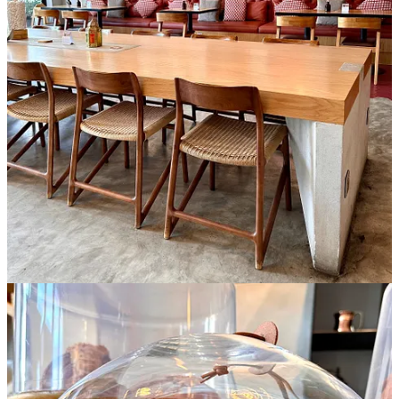
✳️
Olivo Coffee Culture
(Cluj Napoca)
📍
Str. Octavian Petrovici, nr. 7, Cluj-Napoca
✳️
AYO Cafe Boutique
(București)
📍
Bulevardul Regina Elisabeta, nr. 59, București
✳️
Ruya
(Cluj-Napoca)
📍
Str. Napoca, nr. 2, Cluj-Napoca
✳️
Boteca13
(București)
📍
Str. Boteanu, nr. 3, București
✳️
C22 Cafeteria
(București)
📍
Str. Ion Câmpineanu, nr. 22, București
✳️
NOD Prăjitoria de cafea
(Sibiu)
📍
Str. Movilei, nr. 2, Sibiu
🫶 Fă și tu parte din echipă