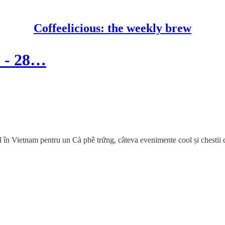
Coffeelicious: the weekly brew
1 - 28…
 în Vietnam pentru un Cà phê trứng, câteva evenimente cool și chestii 