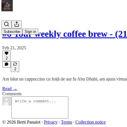
#6 Your weekly coffee brew - (2
Subscribe
Sign in
Feb 21, 2025
2
2
Am băut un cappuccino cu foiță de aur în Abu Dhabi, am ajuns virtual
Read →
Comments
© 2026 Berti Panaiot
·
Privacy
∙
Terms
∙
Collection notice